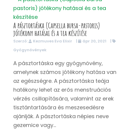
A pásztortáska (Capsella bursa-pastoris)
jótékony hatásai és a tea készítése
Szerző:
Kezmuves Eva Elixir
|
ápr 20, 2021
|
Gyógynövények
A pásztortáska egy gyógynövény,
amelynek számos jótékony hatása van
az egészségre. A pásztortáska teája
hatékony lehet az erős menstruációs
vérzés csillapítására, valamint az erek
tisztántartására és meszesedésre
ajánlják. A pásztortáska népies neve
gezemice vagy...