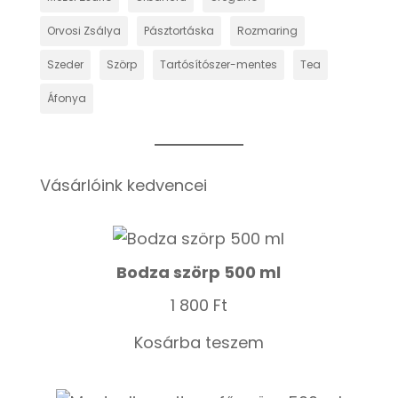
Orvosi Zsálya
Pásztortáska
Rozmaring
Szeder
Szörp
Tartósítószer-mentes
Tea
Áfonya
Vásárlóink kedvencei
Bodza szörp 500 ml
1 800
Ft
Kosárba teszem