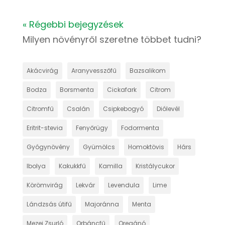
« Régebbi bejegyzések
Milyen növényről szeretne többet tudni?
Akácvirág
Aranyvesszőfű
Bazsalikom
Bodza
Borsmenta
Cickafark
Citrom
Citromfű
Csalán
Csipkebogyó
Diólevél
Eritrit-stevia
Fenyőrügy
Fodormenta
Gyógynövény
Gyümölcs
Homoktövis
Hárs
Ibolya
Kakukkfű
Kamilla
Kristálycukor
Körömvirág
Lekvár
Levendula
Lime
Lándzsás útifű
Majoránna
Menta
Mezei Zsurló
Orbáncfű
Oregánó