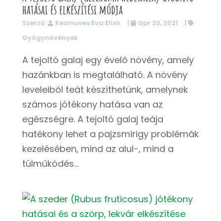
hatásai és elkészítési módja
Szerző:
Kezmuves Eva Elixir
|
ápr 20, 2021
|
Gyógynövények
A tejoltó galaj egy évelő növény, amely
hazánkban is megtalálható. A növény
leveleiből teát készíthetünk, amelynek
számos jótékony hatása van az
egészségre. A tejoltó galaj teája
hatékony lehet a pajzsmirigy problémák
kezelésében, mind az alul-, mind a
túlműködés...