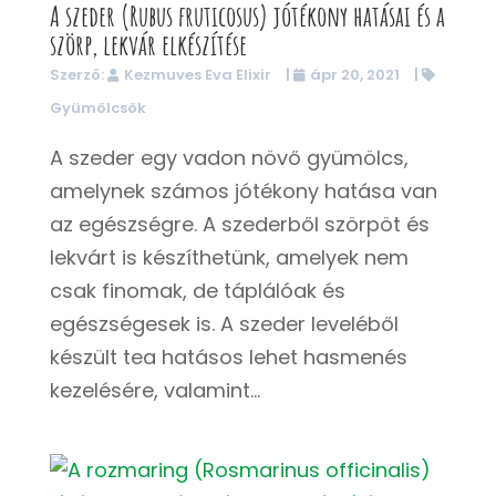
A szeder (Rubus fruticosus) jótékony hatásai és a
szörp, lekvár elkészítése
Szerző:
Kezmuves Eva Elixir
|
ápr 20, 2021
|
Gyümölcsök
A szeder egy vadon növő gyümölcs,
amelynek számos jótékony hatása van
az egészségre. A szederből szörpöt és
lekvárt is készíthetünk, amelyek nem
csak finomak, de táplálóak és
egészségesek is. A szeder leveléből
készült tea hatásos lehet hasmenés
kezelésére, valamint...