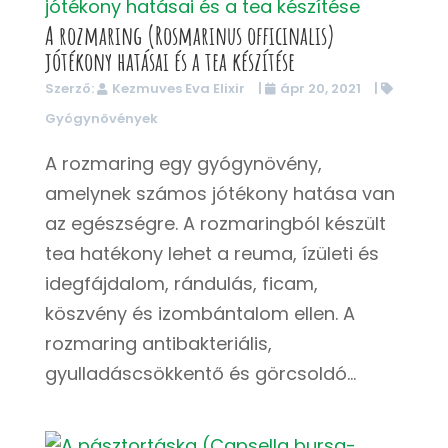
A rozmaring (Rosmarinus officinalis)
jótékony hatásai és a tea készítése
Szerző:
Kezmuves Eva Elixir
|
ápr 20, 2021
|
Gyógynövények
A rozmaring egy gyógynövény,
amelynek számos jótékony hatása van
az egészségre. A rozmaringból készült
tea hatékony lehet a reuma, ízületi és
idegfájdalom, rándulás, ficam,
köszvény és izombántalom ellen. A
rozmaring antibakteriális,
gyulladáscsökkentő és görcsoldó...