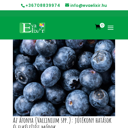
+36708839974
info@evaelixir.hu
0

Az áfonya (Vaccinium spp.): jótékony hatások
és elkészítési módok