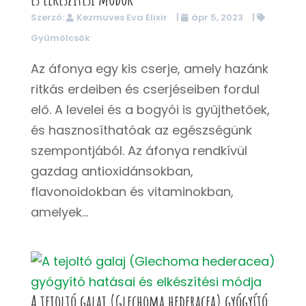
Szerző:
Kezmuves Eva Elixir
|
ápr 5, 2023
|
Gyümölcsök
Az áfonya egy kis cserje, amely hazánk
ritkás erdeiben és cserjéseiben fordul
elő. A levelei és a bogyói is gyűjthetőek,
és hasznosíthatóak az egészségünk
szempontjából. Az áfonya rendkívül
gazdag antioxidánsokban,
flavonoidokban és vitaminokban,
amelyek...
A tejoltó galaj (Glechoma hederacea) gyógyító