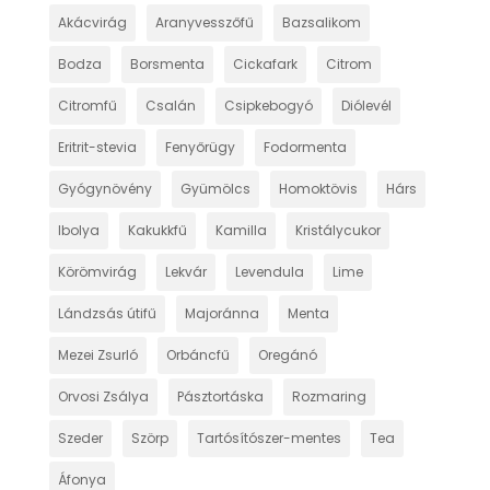
Akácvirág
Aranyvesszőfű
Bazsalikom
Bodza
Borsmenta
Cickafark
Citrom
Citromfű
Csalán
Csipkebogyó
Diólevél
Eritrit-stevia
Fenyőrügy
Fodormenta
Gyógynövény
Gyümölcs
Homoktövis
Hárs
Ibolya
Kakukkfű
Kamilla
Kristálycukor
Körömvirág
Lekvár
Levendula
Lime
Lándzsás útifű
Majoránna
Menta
Mezei Zsurló
Orbáncfű
Oregánó
Orvosi Zsálya
Pásztortáska
Rozmaring
Szeder
Szörp
Tartósítószer-mentes
Tea
Áfonya