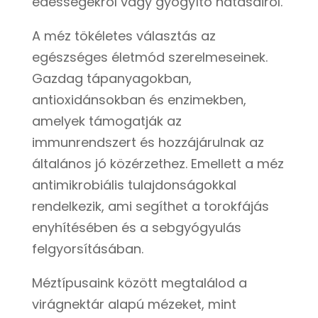
édességekről vagy gyógyító hatásairól.
A méz tökéletes választás az
egészséges életmód szerelmeseinek.
Gazdag tápanyagokban,
antioxidánsokban és enzimekben,
amelyek támogatják az
immunrendszert és hozzájárulnak az
általános jó közérzethez. Emellett a méz
antimikrobiális tulajdonságokkal
rendelkezik, ami segíthet a torokfájás
enyhítésében és a sebgyógyulás
felgyorsításában.
Méztípusaink között megtalálod a
virágnektár alapú mézeket, mint