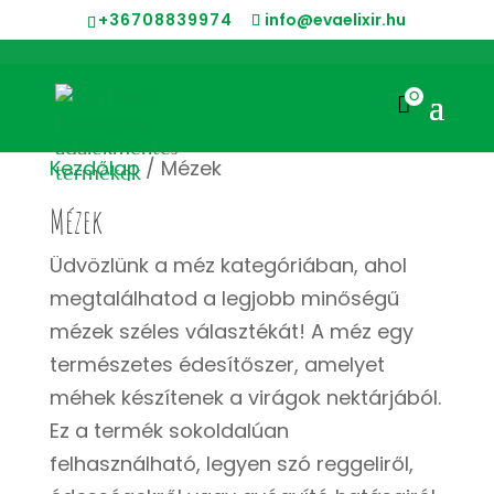
+36708839974
info@evaelixir.hu
0

Kezdőlap
/ Mézek
Mézek
Üdvözlünk a méz kategóriában, ahol
megtalálhatod a legjobb minőségű
mézek széles választékát! A méz egy
természetes édesítőszer, amelyet
méhek készítenek a virágok nektárjából.
Ez a termék sokoldalúan
felhasználható, legyen szó reggeliről,