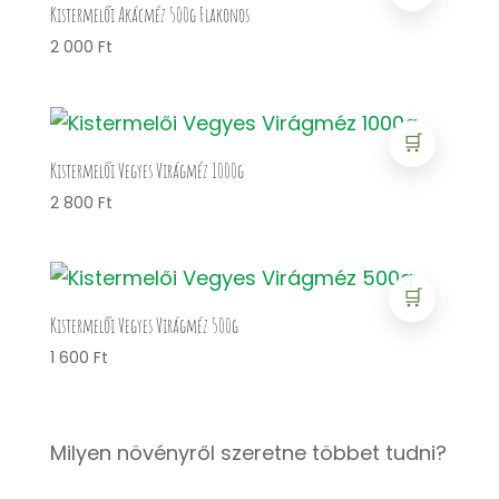
Kistermelői Akácméz 500g Flakonos
2 000
Ft
🛒
Kistermelői Vegyes Virágméz 1000g
2 800
Ft
🛒
Kistermelői Vegyes Virágméz 500g
1 600
Ft
Milyen növényről szeretne többet tudni?