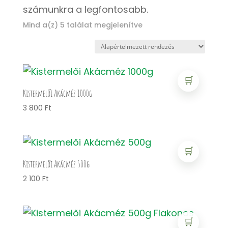
számunkra a legfontosabb.
Mind a(z) 5 találat megjelenítve
🛒
Kistermelői Akácméz 1000g
3 800
Ft
🛒
Kistermelői Akácméz 500g
2 100
Ft
🛒