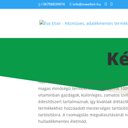
+36708839974
info@evaelixir.hu
Ké
Házi készítésű szörpök fő alkotóelemét, a gyüm
magas minőségű termékeket. A szörpjeink 100%-
vitaminban gazdagok, különleges, zamatos ízvil
édesítőszert tartalmaznak, így kiválóak diétá
termékekhez hozzáadott mesterséges tartósítós
tartósításra. A csomagolás megválasztásánál n
hulladékmentes életmód.