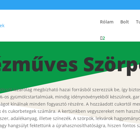
Rólam
Bolt
T

2
zműves Ször
ölcsöt kizárólag megbízható hazai forrásból szerezzük be, így bizto
os gyümölcstartalmúak, mindig idénynövényekből készülnek, garant
ágot kínálnak minden fogyasztó részére. A hozzáadott cukortól men
zók és cukorbetegek számára. A kertünkben vegyszereket nem használ
zer, adalékanyag, illetve színezék. A szörpök, lekvárok hagyományo
agy hangsúlyt fektettünk a újrahasznosíthatóságra, hiszen fontos