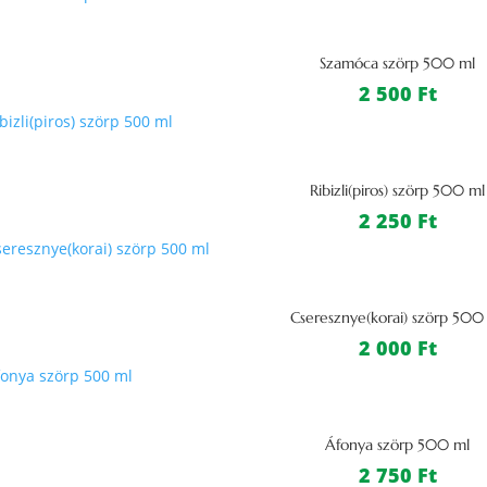
Szamóca szörp 500 ml
2 500
Ft
Ribizli(piros) szörp 500 ml
2 250
Ft
Cseresznye(korai) szörp 500
2 000
Ft
Áfonya szörp 500 ml
2 750
Ft