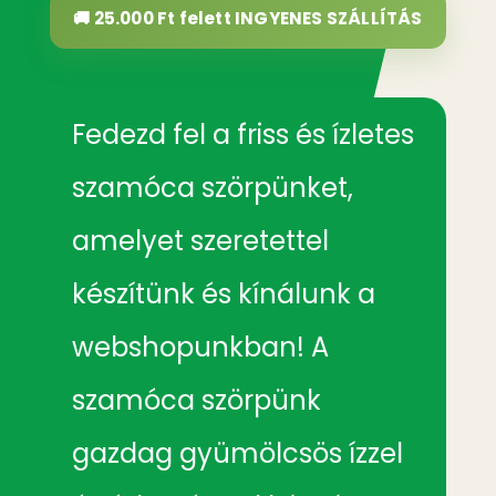
🚚 25.000 Ft felett
INGYENES SZÁLLÍTÁS
Fedezd fel a friss és ízletes
szamóca szörpünket,
amelyet szeretettel
készítünk és kínálunk a
webshopunkban! A
szamóca szörpünk
gazdag gyümölcsös ízzel