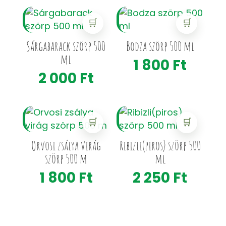
🛒
🛒
Sárgabarack szörp 500
Bodza szörp 500 ml
ml
1 800
Ft
2 000
Ft
🛒
🛒
Orvosi zsálya virág
Ribizli(piros) szörp 500
szörp 500 m
ml
1 800
Ft
2 250
Ft