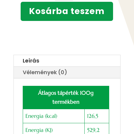
500
Kosárba teszem
ml
mennyiség
Leírás
Vélemények (0)
Átlagos tápérték 100g
termékben
Energia (kcal)
126,5
Energia (KJ)
529,2