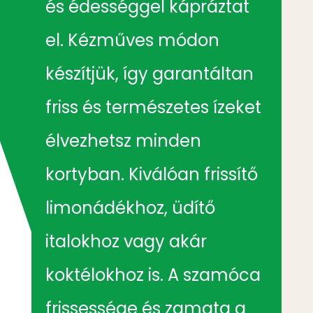
és édességgel kápráztat
el. Kézműves módon
készítjük, így garantáltan
friss és természetes ízeket
élvezhetsz minden
kortyban. Kiválóan frissítő
limonádékhoz, üdítő
italokhoz vagy akár
koktélokhoz is. A szamóca
frissessége és zamata a