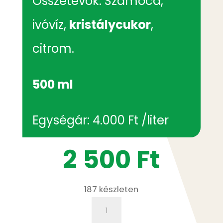
Összetevők: Szamóca,
i
vóvíz,
kristálycukor
,
citrom.
500 ml
Egységár: 4.000 Ft /liter
2 500
Ft
187 készleten
Szamóca
szörp