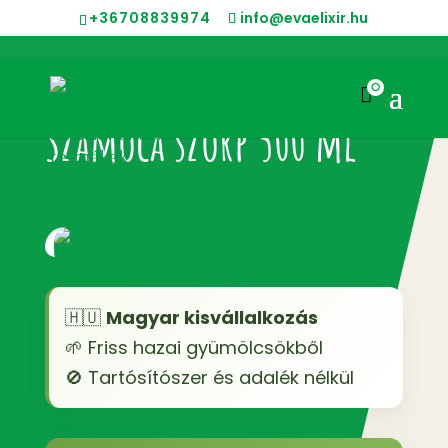
+36708839974
info@evaelixir.hu
0

Szamóca szörp 500 ml
🇭🇺
Magyar kisvállalkozás
🌱 Friss hazai gyümölcsökből
🚫 Tartósítószer és adalék nélkül