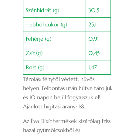
Szénhidrát (g)
30,5
- ebből cukor (g)
25,1
Fehérje (g)
0,91
Zsír (g)
0,45
Rost (g)
1,47
Tárolás: fénytől védett, hűvös
helyen. Felbontás után hűtve tároljuk
és 10 napon belül fogyasszuk el!
Ajánlott hígítási arány: 1:8.
Az Éva Elixír termékek kizárólag friss
hazai gyümölcsökből és