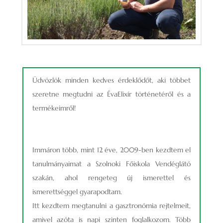
Üdvözlök minden kedves érdeklődőt, aki többet
szeretne megtudni az ÉvaElixír történetéről és a
termékeimről!
Immáron több, mint 12 éve, 2009-ben kezdtem el
tanulmányaimat a Szolnoki Főiskola Vendéglátó
szakán, ahol rengeteg új ismerettel és
ismerettséggel gyarapodtam.
Itt kezdtem megtanulni a gasztronómia rejtelmeit,
amivel azóta is napi szinten foglalkozom. Több