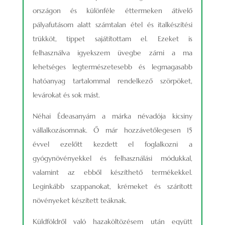
országon és különféle éttermeken átívelő
pályafutásom alatt számtalan étel és italkészítési
trükköt, tippet sajátítottam el. Ezeket is
felhasználva igyekszem üvegbe zárni a ma
lehetséges legtermészetesebb és legmagasabb
hatóanyag tartalommal rendelkező szörpöket,
levárokat és sok mást.
Néhai Édeasanyám a márka névadója kicsiny
vállalkozásomnak. Ő már hozzávetőlegesen 15
évvel ezelőtt kezdett el foglalkozni a
gyógynövényekkel és felhasználási módukkal,
valamint az ebből készíthető termékekkel.
Leginkább szappanokat, krémeket és szárított
növényeket készített teáknak.
Küldföldről való hazaköltözésem után együtt