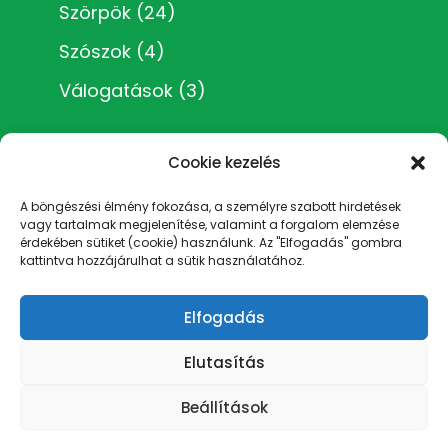
Szörpök
(24)
Szószok
(4)
Válogatások
(3)
Cookie kezelés
A böngészési élmény fokozása, a személyre szabott hirdetések
vagy tartalmak megjelenítése, valamint a forgalom elemzése
Impresszum
érdekében sütiket (cookie) használunk. Az "Elfogadás" gombra
Általános Szerződési Feltételek
kattintva hozzájárulhat a sütik használatához.
Adatvédelmi irányelvek
Rólam
Elfogadás
Cookie Policy (EU)
Elutasítás
Beállítások
Éva Elixir | Kézműves termékek: Szörpök,