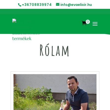
+36708839974
info@evaelixir.hu
0

Rólam