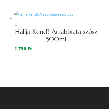
🛒
Hallja Kend? Arrabbiata szósz
500ml
1 750
Ft