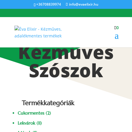
+36708839974
info@evaelixir.hu

0
Kézműves
Szószok
Termékkategóriák
Cukormentes
(2)
Lekvárok
(11)