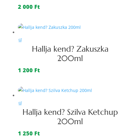
2 000
Ft
🛒
Hallja kend? Zakuszka
200ml
1 200
Ft
🛒
Hallja kend? Szilva Ketchup
200ml
1 250
Ft