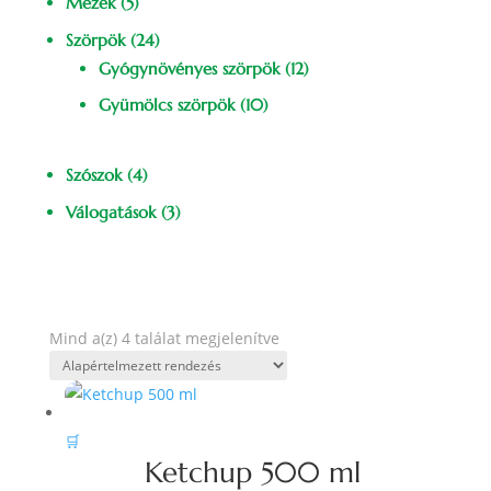
Mézek
(5)
Szörpök
(24)
Gyógynövényes szörpök
(12)
Gyümölcs szörpök
(10)
Szószok
(4)
Válogatások
(3)
Mind a(z) 4 találat megjelenítve
🛒
Ketchup 500 ml