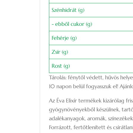
Szénhidrát (g)
- ebből cukor (g)
Fehérje (g)
Zsír (g)
Rost (g)
Tárolás: fénytől védett, hűvös helye
10 napon belül fogyasszuk el! Ajánlot
Az Éva Elixír termékek kizárólag fr
gyógynövényekből készülnek, tartó
adalékanyagok, aromák, színezékek 
Forrázott, fertőtlenített és csírátl