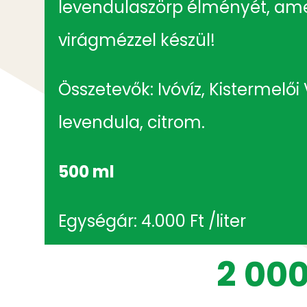
levendulaszörp élményét, ame
virágmézzel készül!
Összetevők: Ivóvíz, Kistermelő
levendula, citrom.
500 ml
Egységár: 4.000 Ft /liter
2 00