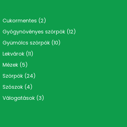
Kézműves termékkategóriák
Cukormentes
(2)
Gyógynövényes szörpök
(12)
Gyümölcs szörpök
(10)
Lekvárok
(11)
Mézek
(5)
Szörpök
(24)
Szószok
(4)
Válogatások
(3)