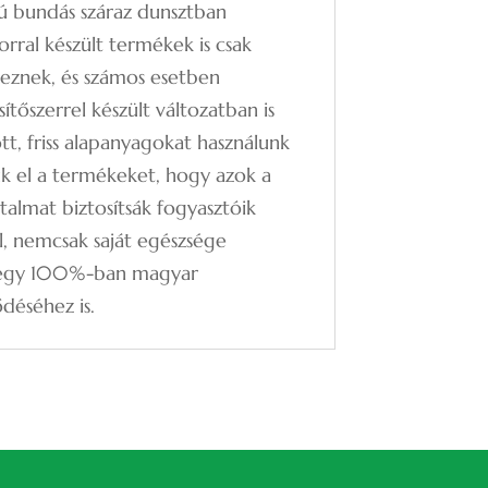
pjú bundás száraz dunsztban
korral készült termékek is csak
eznek, és számos esetben
sítőszerrel készült változatban is
tt, friss alapanyagokat használunk
jük el a termékeket, hogy azok a
talmat biztosítsák fogyasztóik
l, nemcsak saját egészsége
m egy 100%-ban magyar
ődéséhez is.