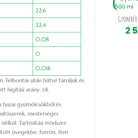
22,6
Gyömbér 
22,4
2 
0,08
0
0,018
n. Felbontás után hűtve tároljuk és
t hígítási arány: 1:8.
iss hazai gyümölcsökből és
sítószerek, mesterséges
nélkül. Tartósítási módszer:
anított üvegekbe, forrón, fém