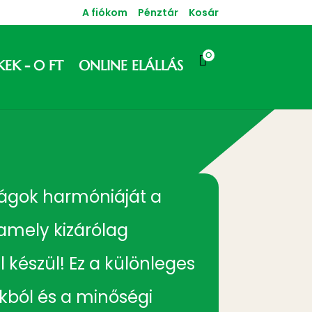
A fiókom
Pénztár
Kosár
0

KEK
0 FT
ONLINE ELÁLLÁS
irágok harmóniáját a
amely kizárólag
 készül! Ez a különleges
okból és a minőségi