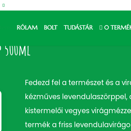
RÓLAM
BOLT
TUDÁSTÁR
0 TERMÉ
p 500ml
Fedezd fel a természet és a v
kézműves levendulaszörppel, 
kistermelői vegyes virágmézzel
termék a friss levendulavirág