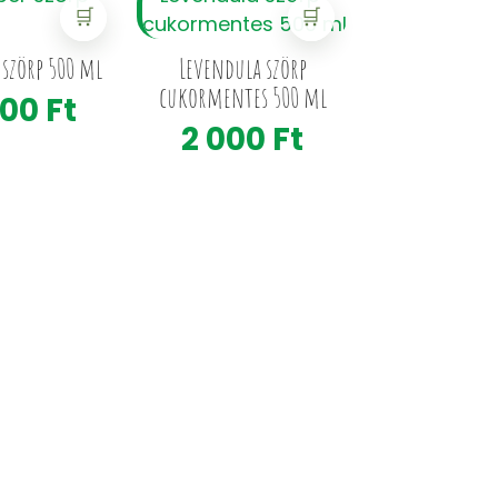
🛒
🛒
szörp 500 ml
Levendula szörp
cukormentes 500 ml
500
Ft
2 000
Ft