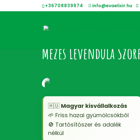
+36708839974
info@evaelixir.hu
Mézes Levendula Ször
🇭🇺
Magyar kisvállalkozás
🌱 Friss hazai gyümölcsökből
🚫 Tartósítószer és adalék
nélkül