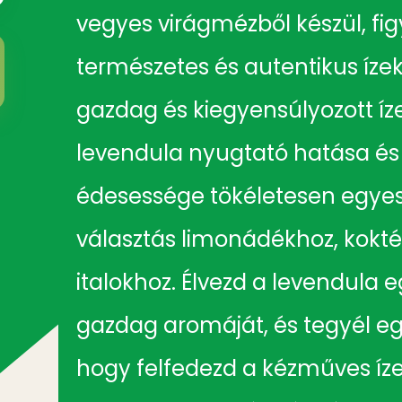
vegyes virágmézből készül, fig
természetes és autentikus íze
gazdag és kiegyensúlyozott íz
levendula nyugtató hatása és
édesessége tökéletesen egyesül
választás limonádékhoz, koktél
italokhoz. Élvezd a levendula e
gazdag aromáját, és tegyél e
hogy felfedezd a kézműves íze