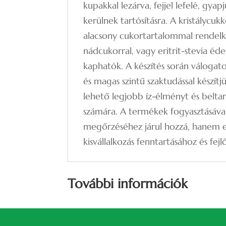
kupakkal lezárva, fejjel lefelé, gya
kerülnek tartósításra. A kristálycuk
alacsony cukortartalommal rendelk
nádcukorral, vagy eritrit-stevia éde
kaphatók. A készítés során válogato
és magas szintű szaktudással készít
lehető legjobb íz-élményt és beltar
számára. A termékek fogyasztásáva
megőrzéséhez járul hozzá, hane
kisvállalkozás fenntartásához és fejl
További információk