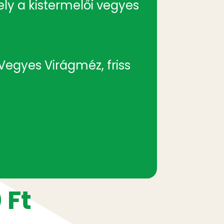
ly a kistermelői vegyes
i Vegyes Virágméz
, friss
0
Ft