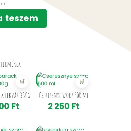
ten
a teszem
 termékek
🛒
🛒
ck lekvár 330g
Cseresznye szörp 500 ml
400
Ft
2 250
Ft