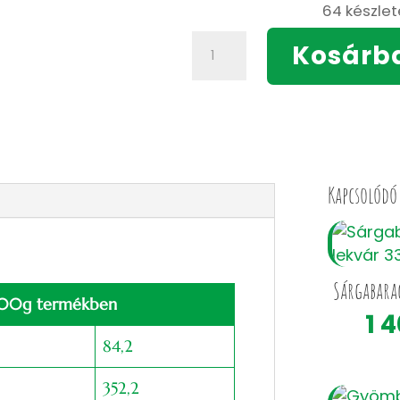
64 készle
Mézes
Kosárb
Levendula
Szörp
500ml
mennyiség
Kapcsolódó
Sárgabara
 100g termékben
1 
84,2
352,2