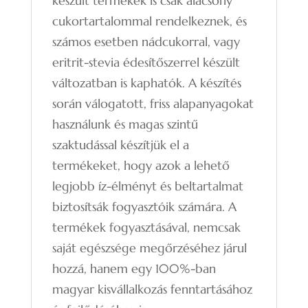
készült termékek is csak alacsony
cukortartalommal rendelkeznek, és
számos esetben nádcukorral, vagy
eritrit-stevia édesítőszerrel készült
változatban is kaphatók. A készítés
során válogatott, friss alapanyagokat
használunk és magas szintű
szaktudással készítjük el a
termékeket, hogy azok a lehető
legjobb íz-élményt és beltartalmat
biztosítsák fogyasztóik számára. A
termékek fogyasztásával, nemcsak
saját egészsége megőrzéséhez járul
hozzá, hanem egy 100%-ban
magyar kisvállalkozás fenntartásához