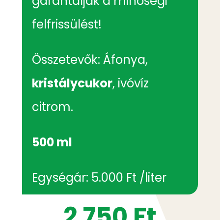
garantálják a minőségi
felfrissülést!
Összetevők: Áfonya
,
kristálycukor
, ivóvíz
citrom.
500 ml
Egységár: 5.000 Ft /liter
2 750
Ft