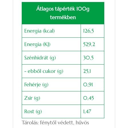
Átlagos tápérték 100g
termékben
Energia (kcal)
126,5
Energia (KJ)
529,2
Szénhidrát (g)
30,5
- ebből cukor (g)
25,1
Fehérje (g)
0,91
Zsír (g)
0,45
Rost (g)
1,47
Tárolás: fénytől védett, hűvös