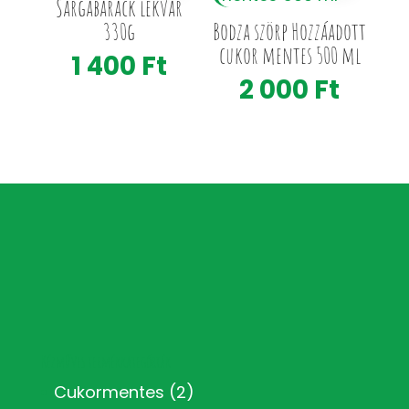
Sárgabarack lekvár
330g
Bodza szörp Hozzáadott
cukor mentes 500 ml
1 400
Ft
2 000
Ft
Kézműves termékkategóriák
Cukormentes
(2)