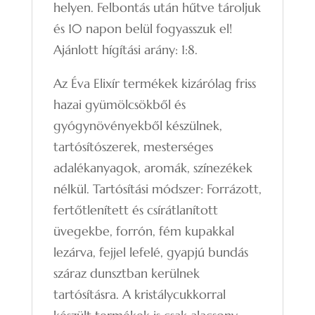
helyen. Felbontás után hűtve tároljuk
és 10 napon belül fogyasszuk el!
Ajánlott hígítási arány: 1:8.
Az Éva Elixír termékek kizárólag friss
hazai gyümölcsökből és
gyógynövényekből készülnek,
tartósítószerek, mesterséges
adalékanyagok, aromák, színezékek
nélkül. Tartósítási módszer: Forrázott,
fertőtlenített és csírátlanított
üvegekbe, forrón, fém kupakkal
lezárva, fejjel lefelé, gyapjú bundás
száraz dunsztban kerülnek
tartósításra. A kristálycukkorral