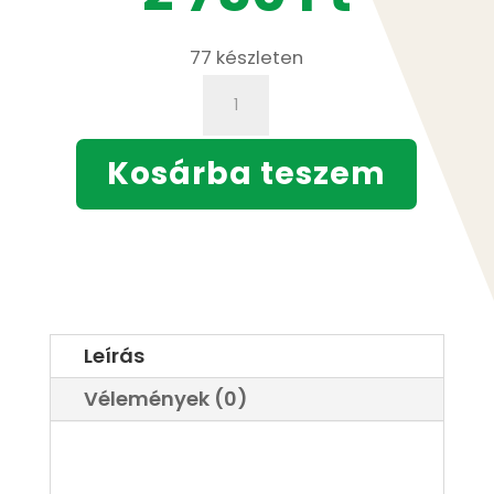
77 készleten
Áfonya
szörp
500
Kosárba teszem
ml
mennyiség
Leírás
Vélemények (0)