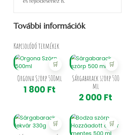
és fejlődéséhez is.
További információk
Kapcsolódó termékek
🛒
🛒
Orgona Szörp 500ml
Sárgabarack szörp 500
ml
1 800
Ft
2 000
Ft
🛒
🛒