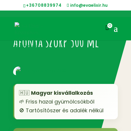
+36708839974
info@evaelixir.hu
0

Áfonya szörp 500 ml
🇭🇺
Magyar kisvállalkozás
🌱 Friss hazai gyümölcsökből
🚫 Tartósítószer és adalék nélkül