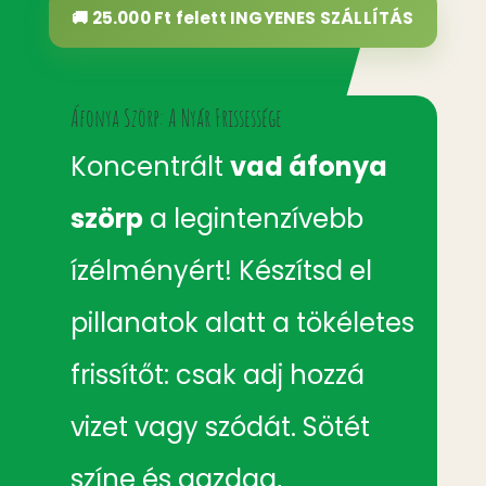
🚚 25.000 Ft felett
INGYENES SZÁLLÍTÁS
Áfonya Szörp: A Nyár Frissessége
Koncentrált
vad áfonya
szörp
a legintenzívebb
ízélményért! Készítsd el
pillanatok alatt a tökéletes
frissítőt: csak adj hozzá
vizet vagy szódát. Sötét
színe és gazdag,