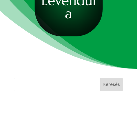
Levendul
a