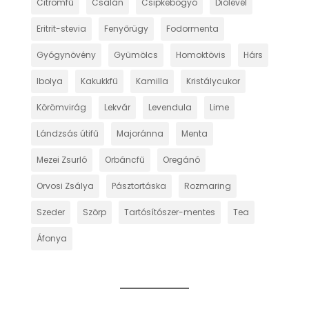
Citromfű
Csalán
Csipkebogyó
Diólevél
Eritrit-stevia
Fenyőrügy
Fodormenta
Gyógynövény
Gyümölcs
Homoktövis
Hárs
Ibolya
Kakukkfű
Kamilla
Kristálycukor
Körömvirág
Lekvár
Levendula
Lime
Lándzsás útifű
Majoránna
Menta
Mezei Zsurló
Orbáncfű
Oregánó
Orvosi Zsálya
Pásztortáska
Rozmaring
Szeder
Szörp
Tartósítószer-mentes
Tea
Áfonya