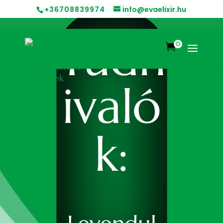
+36708839974
info@evaelixir.hu
Tudn
0

ivaló
k: