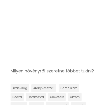
A Levendula: Gyógyító és
Felhasználási Kincs A levendula egy
jellegzetes illatú és szép látványt
nyújtó növény, amelyet sokszor
díszítésre is...
Milyen növényről szeretne többet tudni?
Akácvirág
Aranyvesszőfű
Bazsalikom
Bodza
Borsmenta
Cickafark
Citrom