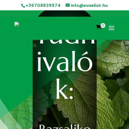
+36708839974
info@evaelixir.hu
Tudn
0

ivaló
k: