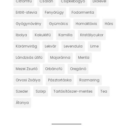
Citromfű
Csalán
Csipkebogyó
Diólevél
Eritrit-stevia
Fenyőrügy
Fodormenta
Gyógynövény
Gyümölcs
Homoktövis
Hárs
Ibolya
Kakukkfű
Kamilla
Kristálycukor
Körömvirág
Lekvár
Levendula
Lime
Lándzsás útifű
Majoránna
Menta
Mezei Zsurló
Orbáncfű
Oregánó
Orvosi Zsálya
Pásztortáska
Rozmaring
Szeder
Szörp
Tartósítószer-mentes
Tea
Áfonya