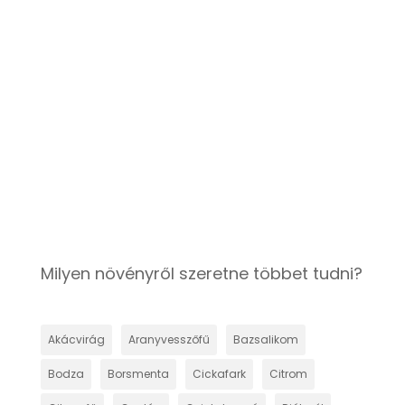
(Németbors, királyfű) Nyugtató,
vágykeltő, összehúzó hatású.
Sebgyógyulást elősegítő.
Sérülésekre, bőrgyulladásra,
rovarcsípésre. Antibakteriális,...
Milyen növényről szeretne többet tudni?
Akácvirág
Aranyvesszőfű
Bazsalikom
Bodza
Borsmenta
Cickafark
Citrom