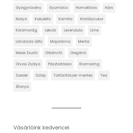
Gyógynövény
Gyümölcs
Homoktövis
Hárs
Ibolya
Kakukkfű
Kamilla
Kristálycukor
Körömvirág
Lekvár
Levendula
Lime
Lándzsás útifű
Majoránna
Menta
Mezei Zsurló
Orbáncfű
Oregánó
Orvosi Zsálya
Pásztortáska
Rozmaring
Szeder
Szörp
Tartósítószer-mentes
Tea
Áfonya
Vásárlóink kedvencei