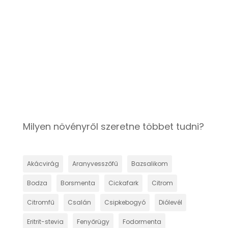
gyümölcs, amelynek számos
jótékony hatása van az
egészségre. A szederből szörpöt és
lekvárt is készíthetünk, amelyek
nem...
Milyen növényről szeretne többet tudni?
Akácvirág
Aranyvesszőfű
Bazsalikom
Bodza
Borsmenta
Cickafark
Citrom
Citromfű
Csalán
Csipkebogyó
Diólevél
Eritrit-stevia
Fenyőrügy
Fodormenta