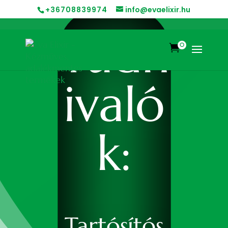
+36708839974
info@evaelixir.hu
Tudn
0

ivaló
k:
Tartósítós