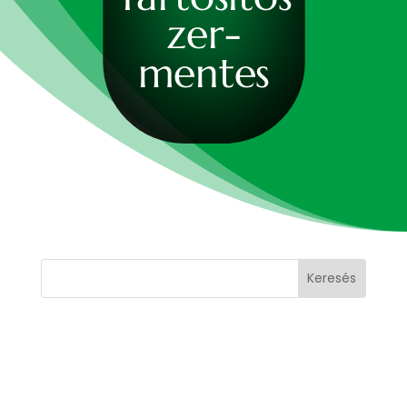
zer-
mentes