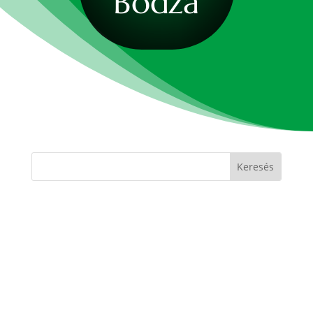
Bodza
A virágból készült tea vízhajtó, emésztést