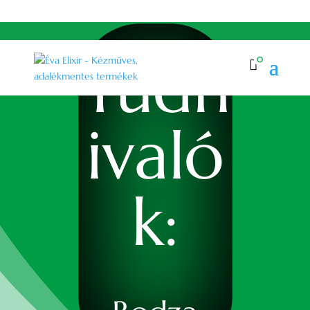
+36708839974
info@evaelixir.hu
Tudn
0

ivaló
k: