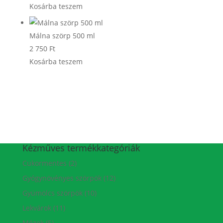
Kosárba teszem
Málna szörp 500 ml
2 750
Ft
Kosárba teszem
Kézműves termékkategóriák
Cukormentes
(2)
Gyógynövényes szörpök
(12)
Gyümölcs szörpök
(10)
Lekvárok
(11)
Mézek
(5)