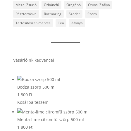
Mezei Zsurló
Orbáncfű
Oregánó
Orvosi Zsálya
Pásztortáska
Rozmaring
Szeder
Szörp
Tartósítószer-mentes
Tea
Áfonya
Vásárlóink kedvencei
Bodza szörp 500 ml
1 800
Ft
Kosárba teszem
Menta-lime citromfű szörp 500 ml
1 800
Ft