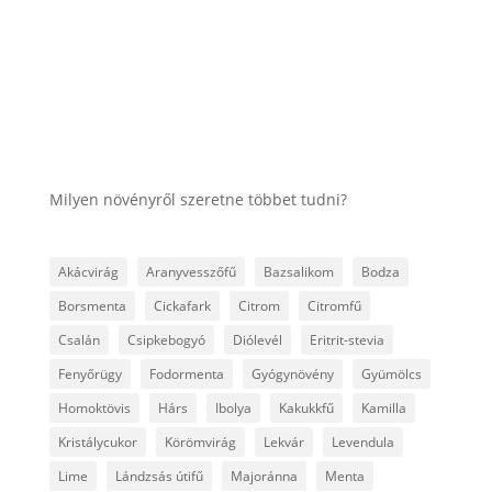
elősegítő, köhögéscsillapító hatású.
Megfázásra, hörghurutra, izzasztó szerként és
immunrendszeri...
Milyen növényről szeretne többet tudni?
Akácvirág
Aranyvesszőfű
Bazsalikom
Bodza
Borsmenta
Cickafark
Citrom
Citromfű
Csalán
Csipkebogyó
Diólevél
Eritrit-stevia
Fenyőrügy
Fodormenta
Gyógynövény
Gyümölcs
Homoktövis
Hárs
Ibolya
Kakukkfű
Kamilla
Kristálycukor
Körömvirág
Lekvár
Levendula
Lime
Lándzsás útifű
Majoránna
Menta