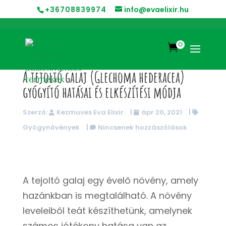
+36708839974
info@evaelixir.hu
0

A tejoltó galaj (Glechoma hederacea)
gyógyító hatásai és elkészítési módja
Szerző:
Kezmuves Eva Elixir
|
ápr 20, 2021
|
Gyógynövények
|
Nincsenek hozzászólások
A tejoltó galaj egy évelő növény, amely
hazánkban is megtalálható. A növény
leveleiből teát készíthetünk, amelynek
számos jótékony hatása van az