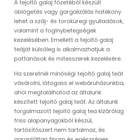
A tejoltó galaj főzetéből készült
öblögetés vagy gargalizálás hatékony
lehet a száj- és toroküregi gyulladások,
valamint a fogínybetegségek
kezelésében. Emellett a tejoltó galaj
teáját külsőleg is alkalmazhatjuk a
pattanások és mitesszerek kezelésére.
Ha szeretnél minőségi tejoltó galaj teát
vásárolni, látogass el webáruházunkba,
ahol megtalálhatod az általunk
készített tejoltó galaj teát. Az általunk
forgalmazott tejoltó galaj tea kizárólag
friss alapanyagokból készül,
tartósítószert nem tartalmaz, és
garantáltan finom és egészséges.