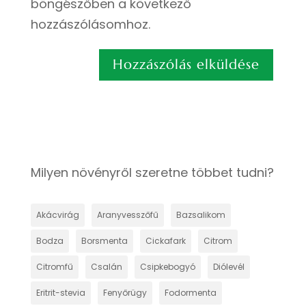
böngészőben a következő
hozzászólásomhoz.
Milyen növényről szeretne többet tudni?
Akácvirág
Aranyvesszőfű
Bazsalikom
Bodza
Borsmenta
Cickafark
Citrom
Citromfű
Csalán
Csipkebogyó
Diólevél
Eritrit-stevia
Fenyőrügy
Fodormenta