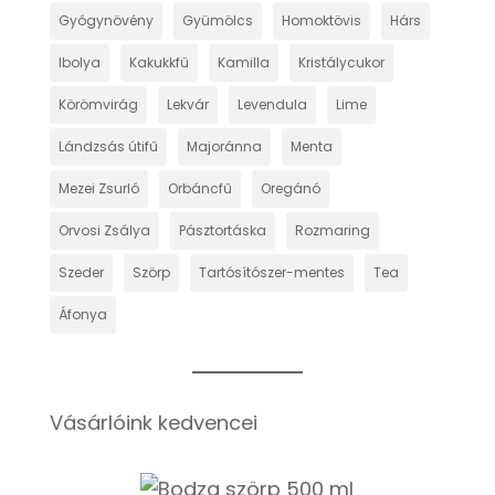
Gyógynövény
Gyümölcs
Homoktövis
Hárs
Ibolya
Kakukkfű
Kamilla
Kristálycukor
Körömvirág
Lekvár
Levendula
Lime
Lándzsás útifű
Majoránna
Menta
Mezei Zsurló
Orbáncfű
Oregánó
Orvosi Zsálya
Pásztortáska
Rozmaring
Szeder
Szörp
Tartósítószer-mentes
Tea
Áfonya
Vásárlóink kedvencei