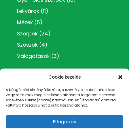
Lekvárok
(11)
Mézek
(5)
Szörpök
(24)
Szószok
(4)
Válogatások
(3)
Cookie kezelés
A böngészési élmény fokozása, a személyre szabott hirdetések
vagy tartalmak megjelenítése, valamint a forgalom elemzése
Impresszum
érdekében sütiket (cookie) használunk. Az "Elfogadás" gombra
Általános Szerződési Feltételek
kattintva hozzájárulhat a sütik használatához.
Adatvédelmi irányelvek
Rólam
Elfogadás
Cookie Policy (EU)