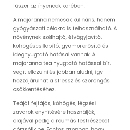
fűszer az ínyencek körében.
A majoranna nemcsak kulináris, hanem
gyógyászati célokra is felhasználható. A
növénynek szélhajtó, étvágyjavító,
köhögéscsillapító, gyomorerősítő és
idegnyugtató hatásai vannak. A
majoranna tea nyugtató hatással bír,
segít ellazulni és jobban aludni, így
hozzájárulhat a stressz és szorongás
csökkentéséhez.
Teáját fejfájás, köhögés, légzési
zavarok enyhítésére használják,
olajával pedig a reumás testrészeket
dörzsölik be. Fontos azonban, hogy