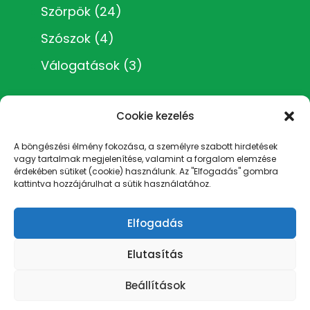
Szörpök
(24)
Szószok
(4)
Válogatások
(3)
Cookie kezelés
A böngészési élmény fokozása, a személyre szabott hirdetések
vagy tartalmak megjelenítése, valamint a forgalom elemzése
Impresszum
érdekében sütiket (cookie) használunk. Az "Elfogadás" gombra
Általános Szerződési Feltételek
kattintva hozzájárulhat a sütik használatához.
Adatvédelmi irányelvek
Rólam
Elfogadás
Cookie Policy (EU)
Elutasítás
Beállítások
Éva Elixir | Kézműves termékek: Szörpök,