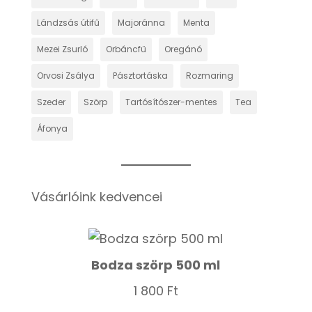
Lándzsás útifű
Majoránna
Menta
Mezei Zsurló
Orbáncfű
Oregánó
Orvosi Zsálya
Pásztortáska
Rozmaring
Szeder
Szörp
Tartósítószer-mentes
Tea
Áfonya
Vásárlóink kedvencei
Bodza szörp 500 ml
1 800
Ft