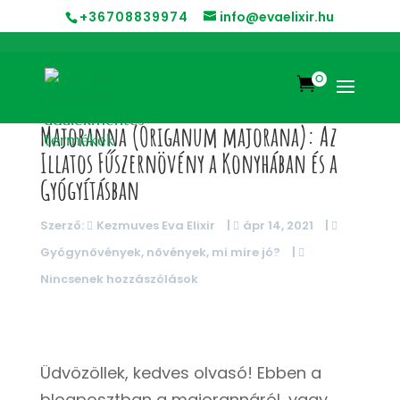
+36708839974
info@evaelixir.hu
0

Majoranna (Origanum majorana): Az
Illatos Fűszernövény a Konyhában és a
Gyógyításban
Szerző:
Kezmuves Eva Elixir
|
ápr 14, 2021
|
Gyógynövények, növények, mi mire jó?
|
Nincsenek hozzászólások
Üdvözöllek, kedves olvasó! Ebben a
blogposztban a majorannáról, vagy