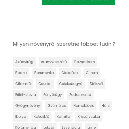
Milyen növényről szeretne többet tudni?
Akácvirág
Aranyvesszőfű
Bazsalikom
Bodza
Borsmenta
Cickafark
Citrom
Citromfű
Csalán
Csipkebogyó
Diólevél
Eritrit-stevia
Fenyőrügy
Fodormenta
Gyógynövény
Gyümölcs
Homoktövis
Hárs
Ibolya
Kakukkfű
Kamilla
Kristálycukor
Körömvirág
Lekvár
Levendula
Lime