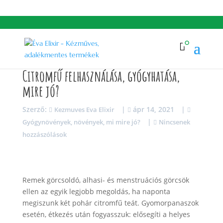
+36708839974
info@evaelixir.hu
0

Citromfű felhasználása, gyógyhatása,
mire jó?
Szerző:
|
ápr 14, 2021
|
Kezmuves Eva Elixir
|
Gyógynövények, növények, mi mire jó?
Nincsenek
hozzászólások
Remek görcsoldó, alhasi- és menstruációs görcsök
ellen az egyik legjobb megoldás, ha naponta
megiszunk két pohár citromfű teát. Gyomorpanaszok
esetén, étkezés után fogyasszuk: elősegíti a helyes