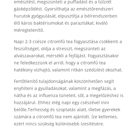
emésztést, megszünteti a puffadást és a túlzott
gázképződést. Gyorsíthatja az emésztőrendszeri
hurutok gyógyulását, elpusztítja a bélrendszerben
élő káros baktériumokat és parazitákat, kiváló
méregtelenítő.
Napi 2-3 csésze citromfű tea fogyasztása csökkenti a
feszültséget, oldja a stresszt, megszünteti az
alvászavarokat, mérsékli a fejfájást. Fogyasztásakor
ne feledkezzünk el arról, hogy a citromfű tea
hatékony vízhajtó, valamint ritkán szédülést okozhat.
Fertőtlenítő tulajdonságának köszönhetően segít
enyhíteni a gyulladásokat, valamint a megfázás, a
nátha és az influenza tüneteit, sőt, a megelőzéshez is
hozzájárul. Ehhez elég napi egy csészével inni
belőle.Terhesség és szoptatás alatt, illetve gyerekek
számára a citromfű tea nem ajánlott. Íze kellemes,
ezért nincs szükség különösebb ízesítésére.