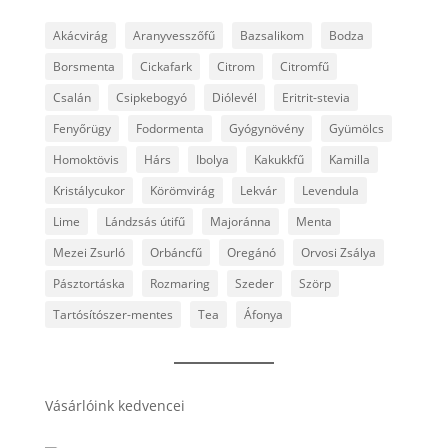
Akácvirág
Aranyvesszőfű
Bazsalikom
Bodza
Borsmenta
Cickafark
Citrom
Citromfű
Csalán
Csipkebogyó
Diólevél
Eritrit-stevia
Fenyőrügy
Fodormenta
Gyógynövény
Gyümölcs
Homoktövis
Hárs
Ibolya
Kakukkfű
Kamilla
Kristálycukor
Körömvirág
Lekvár
Levendula
Lime
Lándzsás útifű
Majoránna
Menta
Mezei Zsurló
Orbáncfű
Oregánó
Orvosi Zsálya
Pásztortáska
Rozmaring
Szeder
Szörp
Tartósítószer-mentes
Tea
Áfonya
Vásárlóink kedvencei