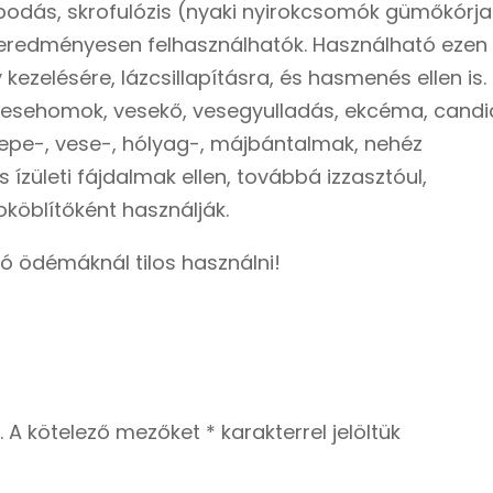
dás, skrofulózis (nyaki nyirokcsomók gümőkórja
en eredményesen felhasználhatók. Használható ezen
ezelésére, lázcsillapításra, és hasmenés ellen is.
 vesehomok, vesekő, vesegyulladás, ekcéma, candi
pe-, vese-, hólyag-, májbántalmak, nehéz
ízületi fájdalmak ellen, továbbá izzasztóul,
oköblítőként használják.
ó ödémáknál tilos használni!
.
A kötelező mezőket
*
karakterrel jelöltük