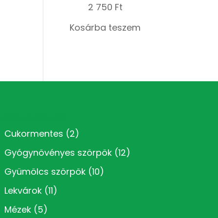
2 750
Ft
Kosárba teszem
Kézműves termékkategóriák
Cukormentes
(2)
Gyógynövényes szörpök
(12)
Gyümölcs szörpök
(10)
Lekvárok
(11)
Mézek
(5)