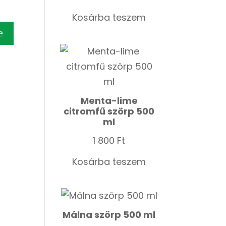
Kosárba teszem
Menta-lime
citromfű szörp 500
ml
1 800
Ft
Kosárba teszem
Málna szörp 500 ml