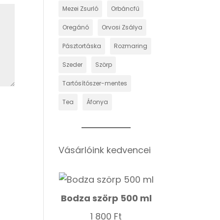
Mezei Zsurló
Orbáncfű
Oregánó
Orvosi Zsálya
Pásztortáska
Rozmaring
Szeder
Szörp
Tartósítószer-mentes
Tea
Áfonya
Vásárlóink kedvencei
Bodza szörp 500 ml
1 800
Ft