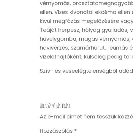
vérnyomás, prosztatamegnagyobbo
ellen. Vizes kivonatai ekcéma ell
kívül megfázás megelőzésére vagy k
Teáját herpesz, hólyag gyulladás,
hüvelygomba, magas vérnyomás, e
havivérzés, szamárhurut, reumás és 
vizelethajtóként, külsőleg pedig tor
Szív- és veseelégtelenségből adód
Hozzászólás írása
Az e-mail címet nem tesszük közzé
Hozzászólás
*