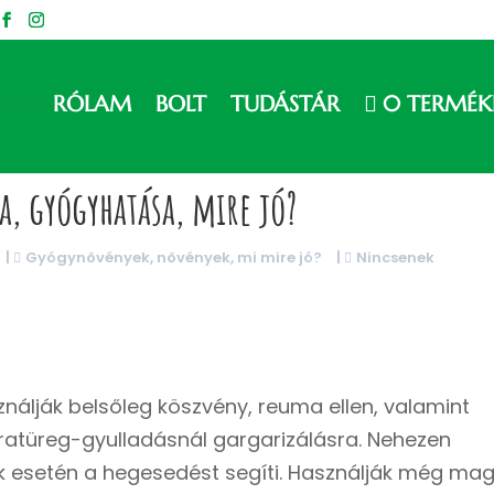
RÓLAM
BOLT
TUDÁSTÁR
0 TERMÉK
a, gyógyhatása, mire jó?
|
Gyógynövények, növények, mi mire jó?
|
Nincsenek
álják belsőleg köszvény, reuma ellen, valamint
garatüreg-gyulladásnál gargarizálásra. Nehezen
 esetén a hegesedést segíti. Használják még ma