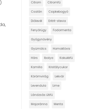
)
Citrom
Citromfű
Csalán
Csipkebogyó
Diólevél
Eritrit-stevia
da,
Fenyőrügy
Fodormenta
Gyógynövény
Gyümölcs
Homoktövis
Hárs
Ibolya
Kakukkfű
Kamilla
Kristálycukor
Körömvirág
Lekvár
Levendula
Lime
Lándzsás útifű
Majoránna
Menta