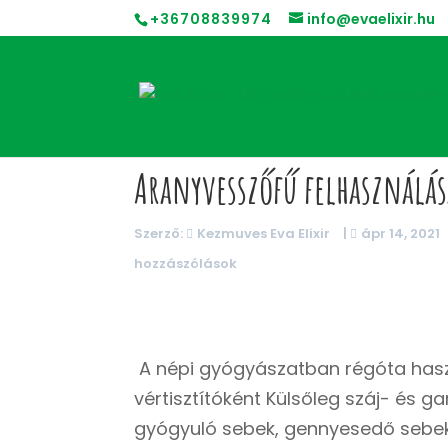
+36708839974
info@evaelixir.hu
Aranyvesszőfű felhasználás
Szerző:
Kezmuves Eva Elixir
|
ápr 14, 2021
hozzászólások
A népi gyógyászatban régóta haszn
vértisztítóként Külsőleg száj- és 
gyógyuló sebek, gennyesedő sebek