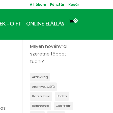
A fiókom
Pénztár
Kosár
0

EK
0 FT
ONLINE ELÁLLÁS
Milyen növényről
szeretne többet
tudni?
Akácvirág
Aranyvesszőfű
Bazsalikom
Bodza
Borsmenta
Cickafark
gas