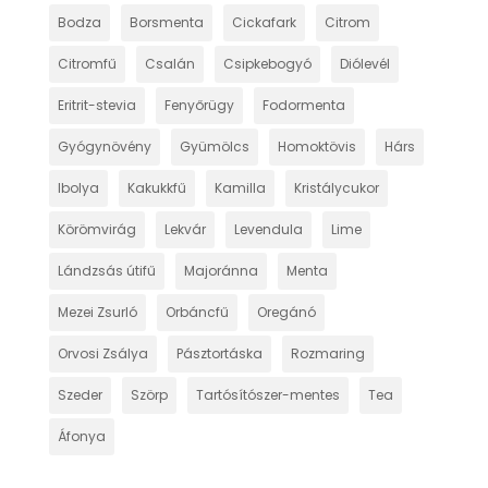
Bodza
Borsmenta
Cickafark
Citrom
Citromfű
Csalán
Csipkebogyó
Diólevél
Eritrit-stevia
Fenyőrügy
Fodormenta
Gyógynövény
Gyümölcs
Homoktövis
Hárs
Ibolya
Kakukkfű
Kamilla
Kristálycukor
Körömvirág
Lekvár
Levendula
Lime
Lándzsás útifű
Majoránna
Menta
Mezei Zsurló
Orbáncfű
Oregánó
Orvosi Zsálya
Pásztortáska
Rozmaring
Szeder
Szörp
Tartósítószer-mentes
Tea
Áfonya