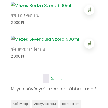
🛒
Mézes Bodza Szörp 500ml
2 000
Ft
🛒
Mézes Levendula Szörp 500ml
2 000
Ft
1
2
→
Milyen növényről szeretne többet tudni?
Akácvirág
Aranyvesszőfű
Bazsalikom