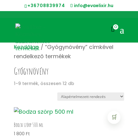
+36708839974
info@evaelixir.hu
0

Kezdőlap
/ “Gyógynövény” címkével
rendelkező termékek
Gyógynövény
1–9 termék, összesen 12 db
🛒
Bodza szörp 500 ml
1 800
Ft