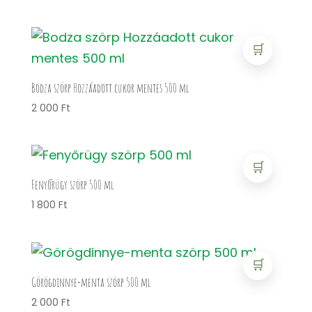
🛒
Bodza szörp Hozzáadott cukor mentes 500 ml
2 000
Ft
🛒
Fenyőrügy szörp 500 ml
1 800
Ft
🛒
Görögdinnye-menta szörp 500 ml
2 000
Ft