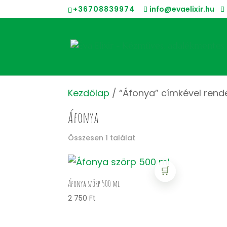
+36708839974
info@evaelixir.hu
Kezdőlap
/ “Áfonya” címkével rend
Áfonya
Összesen 1 találat
🛒
Áfonya szörp 500 ml
2 750
Ft