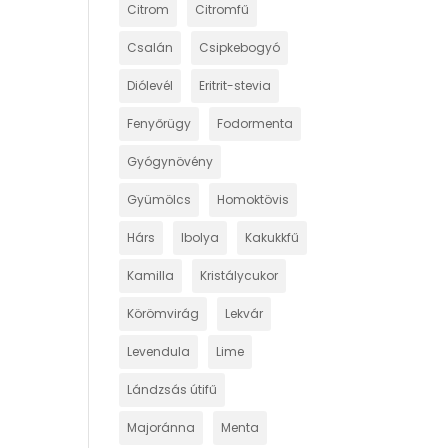
Citrom
Citromfű
Csalán
Csipkebogyó
Diólevél
Eritrit-stevia
Fenyőrügy
Fodormenta
Gyógynövény
Gyümölcs
Homoktövis
Hárs
Ibolya
Kakukkfű
Kamilla
Kristálycukor
Körömvirág
Lekvár
Levendula
Lime
Lándzsás útifű
Majoránna
Menta