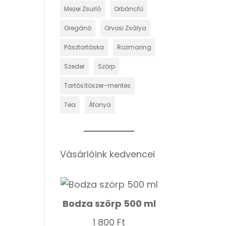
Mezei Zsurló
Orbáncfű
Oregánó
Orvosi Zsálya
Pásztortáska
Rozmaring
Szeder
Szörp
Tartósítószer-mentes
Tea
Áfonya
Vásárlóink kedvencei
Bodza szörp 500 ml
1 800
Ft