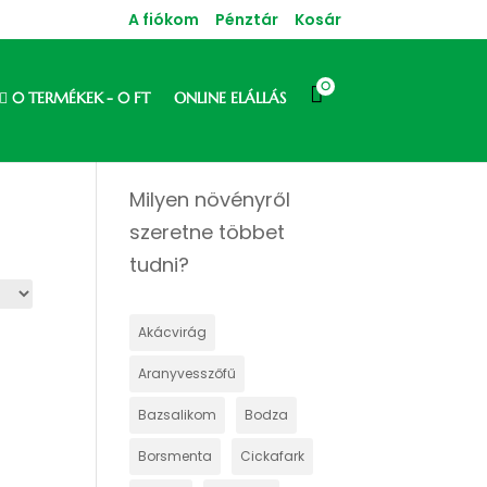
A fiókom
Pénztár
Kosár
0

0 TERMÉKEK
0 FT
ONLINE ELÁLLÁS
Milyen növényről
szeretne többet
tudni?
Akácvirág
Aranyvesszőfű
Bazsalikom
Bodza
Borsmenta
Cickafark