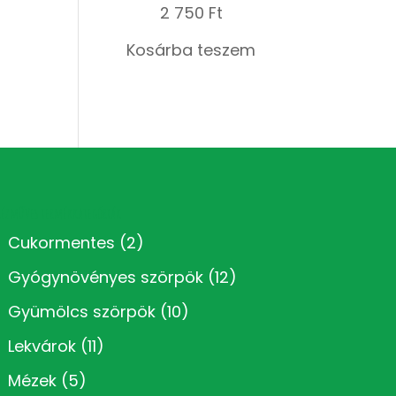
2 750
Ft
Kosárba teszem
Kézműves termékkategóriák
Cukormentes
(2)
Gyógynövényes szörpök
(12)
Gyümölcs szörpök
(10)
Lekvárok
(11)
Mézek
(5)