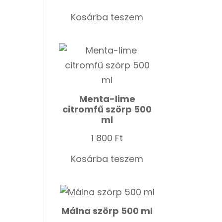
Kosárba teszem
Menta-lime
citromfű szörp 500
ml
1 800
Ft
Kosárba teszem
Málna szörp 500 ml