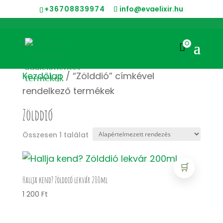
+36708839974
info@evaelixir.hu
0

Kezdőlap
/ “Zölddió” címkével
rendelkező termékek
Zölddió
Összesen 1 találat
🛒
Hallja kend? Zölddió lekvár 200ml
1 200
Ft