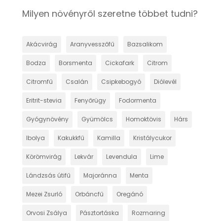
Milyen növényről szeretne többet tudni?
Akácvirág
Aranyvesszőfű
Bazsalikom
Bodza
Borsmenta
Cickafark
Citrom
Citromfű
Csalán
Csipkebogyó
Diólevél
Eritrit-stevia
Fenyőrügy
Fodormenta
Gyógynövény
Gyümölcs
Homoktövis
Hárs
Ibolya
Kakukkfű
Kamilla
Kristálycukor
Körömvirág
Lekvár
Levendula
Lime
Lándzsás útifű
Majoránna
Menta
Mezei Zsurló
Orbáncfű
Oregánó
Orvosi Zsálya
Pásztortáska
Rozmaring