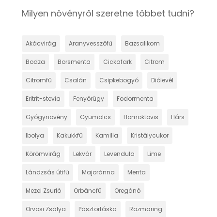
Milyen növényről szeretne többet tudni?
Akácvirág
Aranyvesszőfű
Bazsalikom
Bodza
Borsmenta
Cickafark
Citrom
Citromfű
Csalán
Csipkebogyó
Diólevél
Eritrit-stevia
Fenyőrügy
Fodormenta
Gyógynövény
Gyümölcs
Homoktövis
Hárs
Ibolya
Kakukkfű
Kamilla
Kristálycukor
Körömvirág
Lekvár
Levendula
Lime
Lándzsás útifű
Majoránna
Menta
Mezei Zsurló
Orbáncfű
Oregánó
Orvosi Zsálya
Pásztortáska
Rozmaring