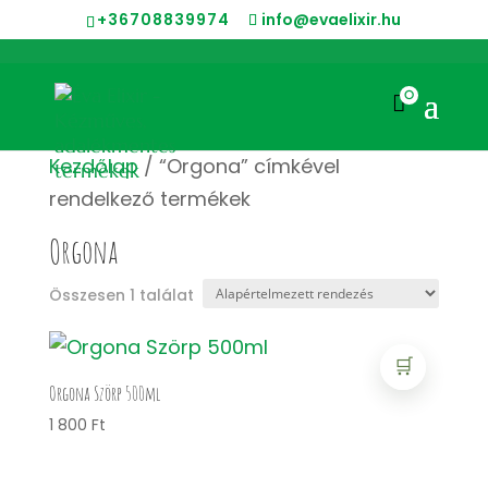
+36708839974
info@evaelixir.hu
0

Kezdőlap
/ “Orgona” címkével
rendelkező termékek
Orgona
Összesen 1 találat
🛒
Orgona Szörp 500ml
1 800
Ft