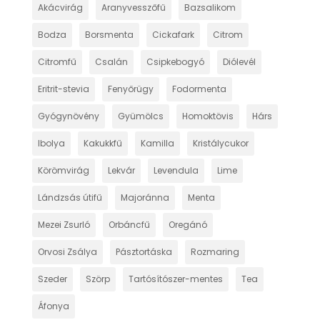
Akácvirág
Aranyvesszőfű
Bazsalikom
Bodza
Borsmenta
Cickafark
Citrom
Citromfű
Csalán
Csipkebogyó
Diólevél
Eritrit-stevia
Fenyőrügy
Fodormenta
Gyógynövény
Gyümölcs
Homoktövis
Hárs
Ibolya
Kakukkfű
Kamilla
Kristálycukor
Körömvirág
Lekvár
Levendula
Lime
Lándzsás útifű
Majoránna
Menta
Mezei Zsurló
Orbáncfű
Oregánó
Orvosi Zsálya
Pásztortáska
Rozmaring
Szeder
Szörp
Tartósítószer-mentes
Tea
Áfonya