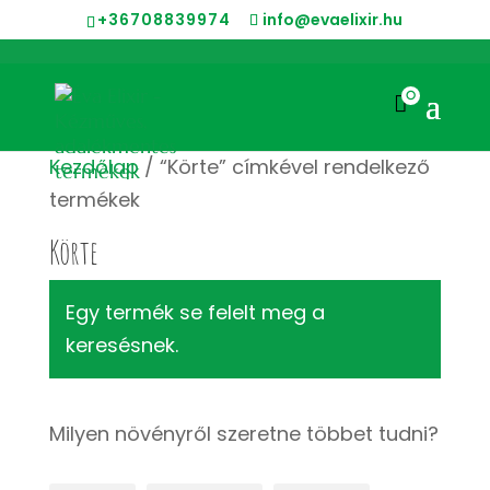
+36708839974
info@evaelixir.hu
0

Kezdőlap
/ “Körte” címkével rendelkező
termékek
Körte
Egy termék se felelt meg a
keresésnek.
Milyen növényről szeretne többet tudni?