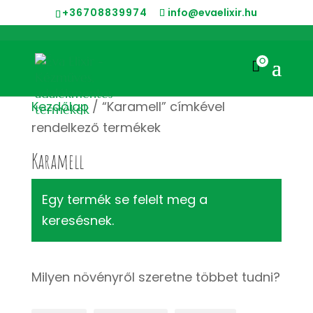
+36708839974
info@evaelixir.hu
0

Kezdőlap
/ “Karamell” címkével
rendelkező termékek
Karamell
Egy termék se felelt meg a
keresésnek.
Milyen növényről szeretne többet tudni?