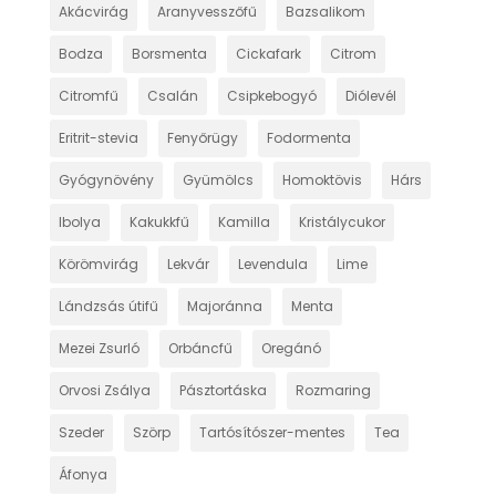
Akácvirág
Aranyvesszőfű
Bazsalikom
Bodza
Borsmenta
Cickafark
Citrom
Citromfű
Csalán
Csipkebogyó
Diólevél
Eritrit-stevia
Fenyőrügy
Fodormenta
Gyógynövény
Gyümölcs
Homoktövis
Hárs
Ibolya
Kakukkfű
Kamilla
Kristálycukor
Körömvirág
Lekvár
Levendula
Lime
Lándzsás útifű
Majoránna
Menta
Mezei Zsurló
Orbáncfű
Oregánó
Orvosi Zsálya
Pásztortáska
Rozmaring
Szeder
Szörp
Tartósítószer-mentes
Tea
Áfonya