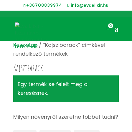
+36708839974
info@evaelixir.hu
0

Kezdőlap
/ “Kajszibarack” címkével
rendelkező termékek
Kajszibarack
Egy termék se felelt meg a
keresésnek.
Milyen növényről szeretne többet tudni?