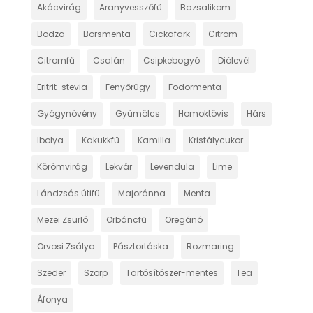
Akácvirág
Aranyvesszőfű
Bazsalikom
Bodza
Borsmenta
Cickafark
Citrom
Citromfű
Csalán
Csipkebogyó
Diólevél
Eritrit-stevia
Fenyőrügy
Fodormenta
Gyógynövény
Gyümölcs
Homoktövis
Hárs
Ibolya
Kakukkfű
Kamilla
Kristálycukor
Körömvirág
Lekvár
Levendula
Lime
Lándzsás útifű
Majoránna
Menta
Mezei Zsurló
Orbáncfű
Oregánó
Orvosi Zsálya
Pásztortáska
Rozmaring
Szeder
Szörp
Tartósítószer-mentes
Tea
Áfonya