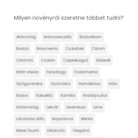
Milyen növényről szeretne többet tudni?
Akácvirág
Aranyvesszőfű
Bazsalikom
Bodza
Borsmenta
Cickafark
Citrom
Citromfű
Csalán
Csipkebogyó
Diólevél
Eritrit-stevia
Fenyőrügy
Fodormenta
Gyógynövény
Gyümölcs
Homoktövis
Hárs
Ibolya
Kakukkfű
Kamilla
Kristálycukor
Körömvirág
Lekvár
Levendula
Lime
Lándzsás útifű
Majoránna
Menta
Mezei Zsurló
Orbáncfű
Oregánó