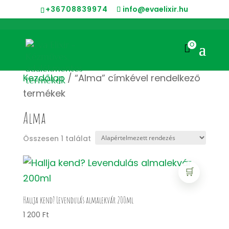
+36708839974
info@evaelixir.hu
0

Kezdőlap
/ “Alma” címkével rendelkező
termékek
Alma
Összesen 1 találat
🛒
Hallja kend? Levendulás almalekvár 200ml
1 200
Ft