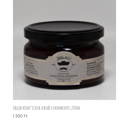
Hallja kend? Szilva lekvár cukormentes 200ml
1 300
Ft