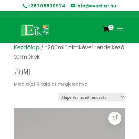
+36708839974
info@evaelixir.hu
0

Kezdőlap
/ “200ml” címkével rendelkező
termékek
200ml
Mind a(z) 4 találat megjelenítve
🛒