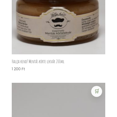
Hallja kend? Mentás körte lekvár 200ml
1 200
Ft
🛒