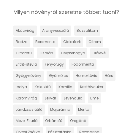
Milyen növényről szeretne többet tudni?
Akácvirág
Aranyvesszőfű
Bazsalikom
Bodza
Borsmenta
Cickafark
Citrom
Citromfű
Csalán
Csipkebogyó
Diólevél
Eritrit-stevia
Fenyőrügy
Fodormenta
Gyógynövény
Gyümölcs
Homoktövis
Hárs
Ibolya
Kakukkfű
Kamilla
Kristálycukor
Körömvirág
Lekvár
Levendula
Lime
Lándzsás útifű
Majoránna
Menta
Mezei Zsurló
Orbáncfű
Oregánó
Orvosi Zsálya
Pásztortáska
Rozmaring