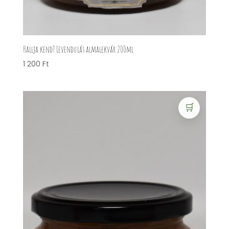
Hallja kend? Levendulás almalekvár 200ml
1 200
Ft
🛒