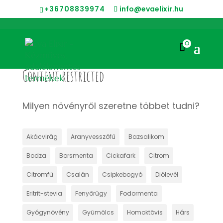
+36708839974
info@evaelixir.hu
0

Content restricted
Milyen növényről szeretne többet tudni?
Akácvirág
Aranyvesszőfű
Bazsalikom
Bodza
Borsmenta
Cickafark
Citrom
Citromfű
Csalán
Csipkebogyó
Diólevél
Eritrit-stevia
Fenyőrügy
Fodormenta
Gyógynövény
Gyümölcs
Homoktövis
Hárs