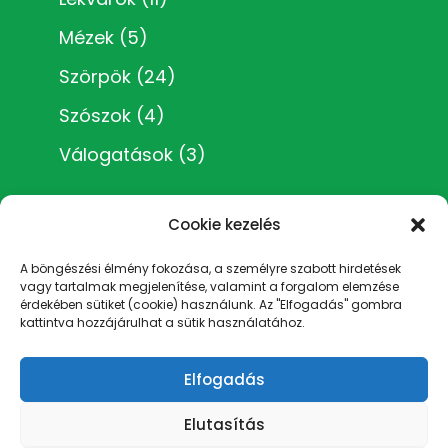
Mézek
(5)
Szörpök
(24)
Szószok
(4)
Válogatások
(3)
Cookie kezelés
A böngészési élmény fokozása, a személyre szabott hirdetések
vagy tartalmak megjelenítése, valamint a forgalom elemzése
Impresszum
érdekében sütiket (cookie) használunk. Az "Elfogadás" gombra
kattintva hozzájárulhat a sütik használatához.
Általános Szerződési Feltételek
Adatvédelmi irányelvek
Rólam
Elfogadás
Cookie Policy (EU)
Elutasítás