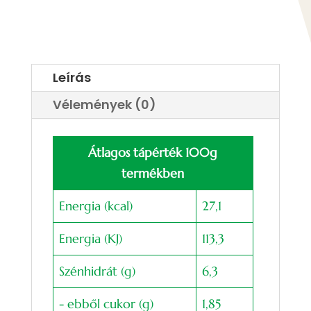
Leírás
Vélemények (0)
Átlagos tápérték 100g
termékben
Energia (kcal)
27,1
Energia (KJ)
113,3
Szénhidrát (g)
6,3
- ebből cukor (g)
1,85