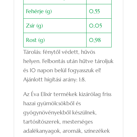
Fehérje (g)
0,55
Zsír (g)
0,05
Rost (g)
0,98
Tárolás: fénytől védett, hűvös
helyen. Felbontás után hűtve tároljuk
és 10 napon belül fogyasszuk el!
Ajánlott hígítási arány: 1:8.
Az Éva Elixír termékek kizárólag friss
hazai gyümölcsökből és
gyógynövényekből készülnek,
tartósítószerek, mesterséges
adalékanyagok, aromák, színezékek