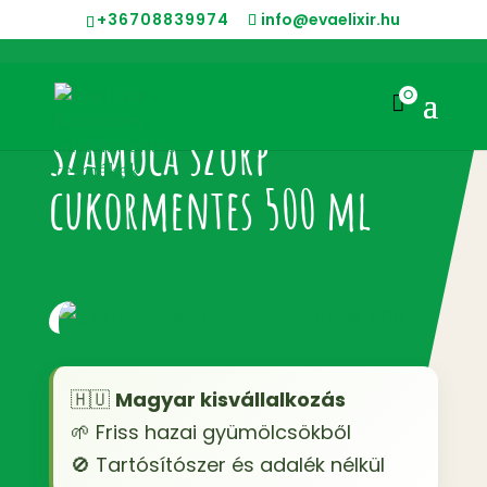
+36708839974
info@evaelixir.hu
0

Szamóca szörp
cukormentes 500 ml
🇭🇺
Magyar kisvállalkozás
🌱 Friss hazai gyümölcsökből
🚫 Tartósítószer és adalék nélkül