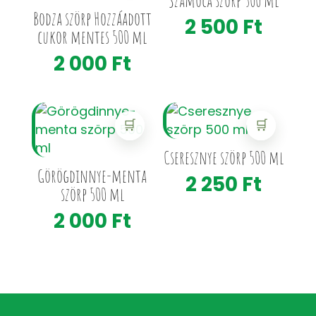
Szamóca szörp 500 ml
Bodza szörp Hozzáadott
2 500
Ft
cukor mentes 500 ml
2 000
Ft
🛒
🛒
Cseresznye szörp 500 ml
Görögdinnye-menta
2 250
Ft
szörp 500 ml
2 000
Ft