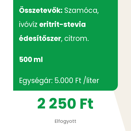
Összetevők:
Szamóca,
ivóvíz
eritrit-stevia
édesítőszer
, citrom.
500 ml
Egységár: 5.000 Ft /liter
2 250
Ft
Elfogyott