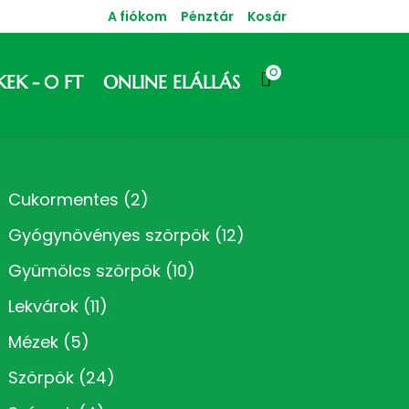
A fiókom
Pénztár
Kosár
0

KEK
0 FT
ONLINE ELÁLLÁS
Kézműves termékkategóriák
Cukormentes
(2)
Gyógynövényes szörpök
(12)
Gyümölcs szörpök
(10)
Lekvárok
(11)
Mézek
(5)
Szörpök
(24)