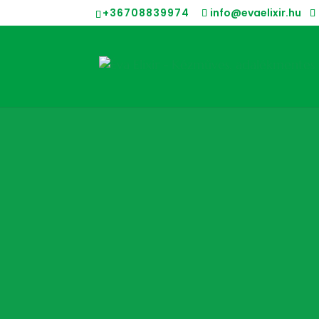
+36708839974
info@evaelixir.hu