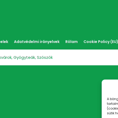
telek
Adatvédelmi irányelvek
Rólam
Cookie Policy (EU
ekvárok, Gyógyteák, Szószók
A böng
tartal
(cooki
sütik 