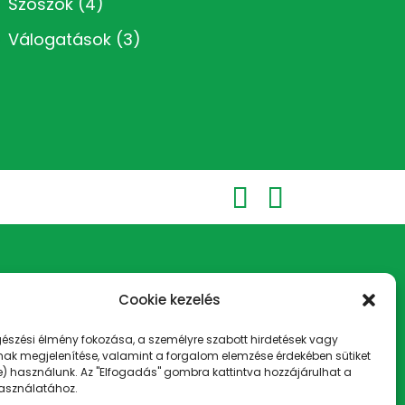
Szószok
(4)
Válogatások
(3)
)
Cookie kezelés
észési élmény fokozása, a személyre szabott hirdetések vagy
mak megjelenítése, valamint a forgalom elemzése érdekében sütiket
e) használunk. Az "Elfogadás" gombra kattintva hozzájárulhat a
használatához.