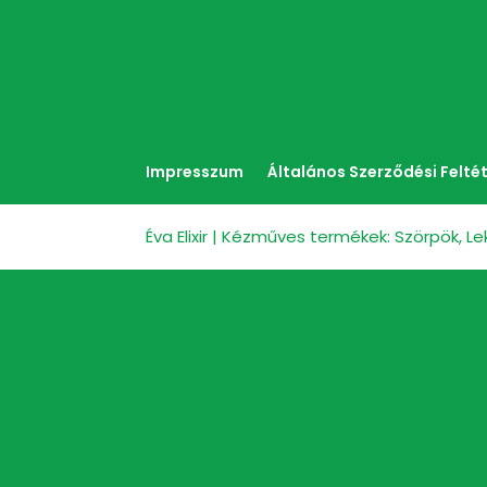
Impresszum
Általános Szerződési Felté
Éva Elixir | Kézműves termékek: Szörpök, L